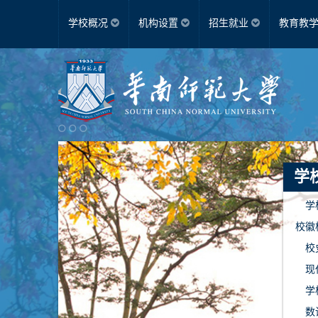
学校概况
机构设置
招生就业
教育教
学校简介
教学科研机构
本科生
校徽校训校歌
党政职能部门
师资队伍
研究生
校史沿革
派驻机构
学科
现任领导
群团组织
继续教育
学校章程
教辅机构
研究生教育
教师进修
数读华师
直属单位
博士
学
学
校徽
校
现
学
数