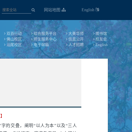
网站地图
English
会
双百行动
综合服务平台
大美华师
图书馆
佛山校区
师生服务中心
信息公开
校友会
汕尾校区
电子邮箱
人才招聘
English
徽】
”字的交叠，阐明“以人为本”以及“三人