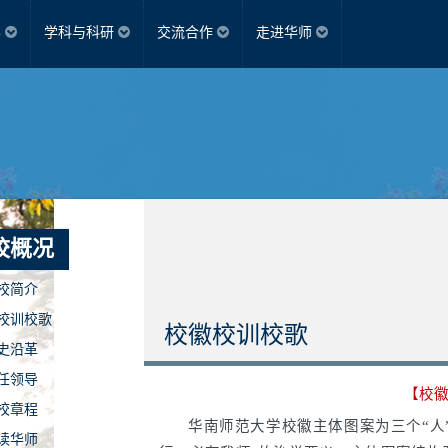
学
学科与科研
交流合作
走进华师
建设
本科生教育
留学生
社会服务
自然科学
校工会
国际交流
人文科学
校团委
校友
后流动站
砺儒云课堂
就业导航
港澳台交流
学术期刊
综合服务平台
孔子学院
校历
校概况
校简介
校训校歌
校徽校训校歌
史沿革
任领导
【校
校章程
华南师范大学校徽主体图案为三个“人
读华师