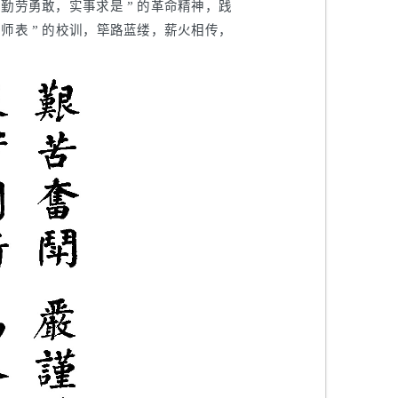
勤劳勇敢，实事求是 ” 的革命精神，践
师表 ” 的校训，筚路蓝缕，薪火相传，