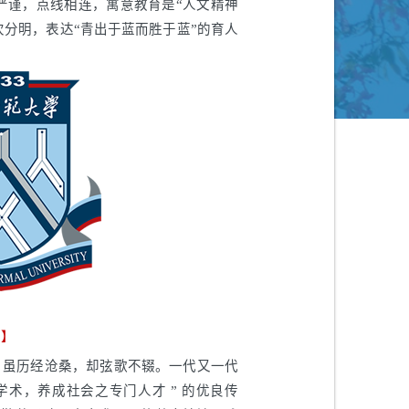
严谨，点线相连，寓意教育是“人文精神
次分明，表达“青出于蓝而胜于蓝”的育人
训】
徙，虽历经沧桑，却弦歌不辍。一代又一代
学术，养成社会之专门人才 ” 的优良传